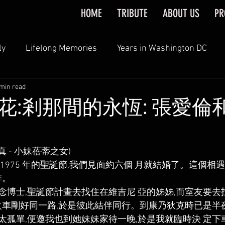
HOME
TRIBUTE
ABOUT US
PR
ly
Lifelong Memories
Years in Washington DC
 min read
Younger Generation
花:剎那間的永恆: 張愛倫
真 - 小妹蓓蒂之女) 
1975 年的聖誕節,我們見面約六個 月就結婚了。這個相
。 
念博士,聖誕節計畫去找住在維吉尼 亞的姊姊,而室友要去
火車剛好同一路,於是彼此結伴同行。到康乃狄克時已是半夜
孤單,便邀我也到她妹妹家待一晚,於是我就臨時決 定下車