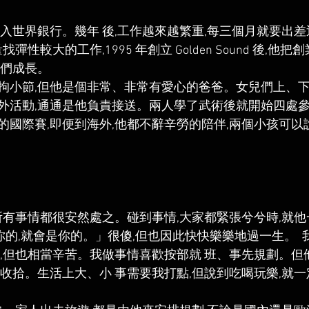
進入世界銀行。幾年 後,工作越來越繁重,每三個月就要出
彈性較大的工作,1995 年創立 Golden Sound 後,他
們成長。 
拘小節,但他是個非常、非常有愛心的爸爸。女兒們上、下
外活動,通通是他負責接送。兩人學了武術後就開始四處參
的國際賽,即便到海外,他都不辭辛勞的陪伴,兩個小孩可以
是你的,就會是你的。」很傻,但也因此快快樂樂地過一生。 
補,但也相當辛苦。我做事情喜歡按部就 班、事先規劃。但
收拾。生活上大、小 事需要我打點,但說到吃喝玩樂,就一