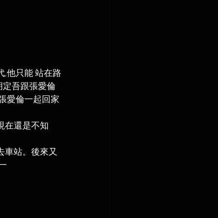
,他只能 站在路
胡定吾跟張愛倫
請張愛倫一起回家
現在還是不知
去車站。後來又
一