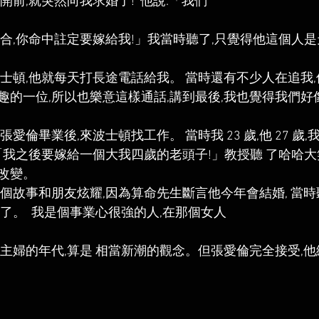
開前,就突然向我求婚了!  他說:「我們
合,你命中註定要嫁給我!」我當時聽了,只覺得他這個人是
波士頓,他就每天打長途電話給我。 當時還有不少人在追我
趣的一位,所以也樂意這樣通話,講到最後,我也覺得我們好
愛倫畢業後,來波士頓找工作。 當時我 23 歲,他 27 歲,
「我之後要嫁給一個大我四歲的老頭子!」教授聽 了哈哈大笑
改變。 
這個故事和朋友炫耀,因為算命先生斷言他今年會結婚, 當
了。  我是個事業心很強的人,在那個女人
當主婦的年代,算是 相當新潮的觀念。但張愛倫完全接受,