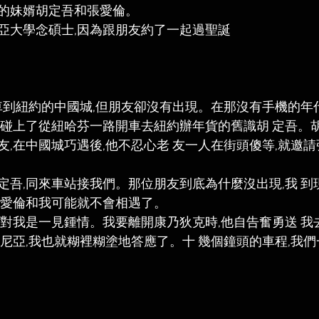
的妹婿胡定吾和張愛倫。  
亞大學念碩士,因為跟朋友約了一起過聖誕
車到紐約的中國城,但朋友卻沒有出現。在那沒有手機的年代
卻碰上了從紐哈芬一路開車去紐約辦年貨的舊識胡 定吾。
友,在中國城巧遇後,他不忍心老 友一人在街頭傻等,就邀
定吾,同來車站接我們。那位朋友到底為什麼沒出現,我 到
張愛倫和我可能就不會相遇了。 
他對我是一見鍾情。我要離開康乃狄克時,他自告奮勇送 我
尼亞,我也就糊裡糊塗地答應了。十 幾個鐘頭的車程,我們