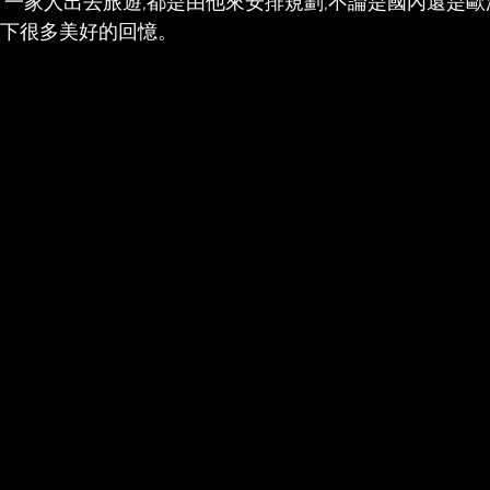
常一家人出去旅遊,都是由他來安排規劃,不論是國內還是歐洲
下很多美好的回憶。  