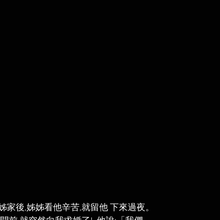
家後,姊姊看他辛苦,就留他 下來過夜。  