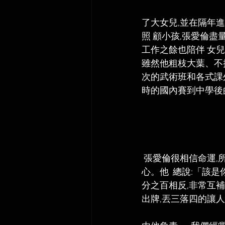
了大女兒,並在隔年
照 顧小孩,張愛倫盡量找
工作之餘也陪伴 女兒
雖然他粗枝大葉、不
次的武術班和各式課
時的國內賽到中學後
 張愛倫很相信命運,所有事情都很安然處之。碰到事情,大家都緊張兮兮時,就他一個人完全不擔
心。他  總說:「該
分之百相反,非常互
出牌,丟三落四的讓人