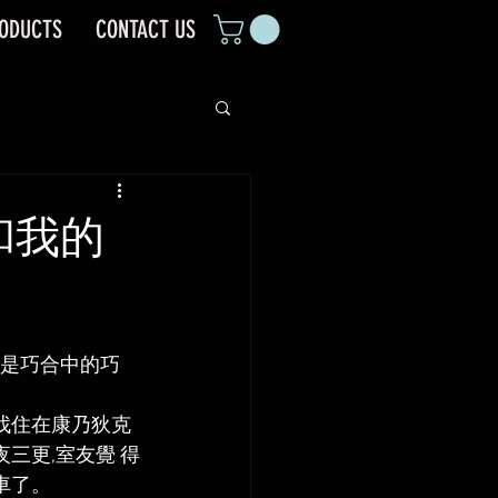
ODUCTS
CONTACT US
和我的
遇是巧合中的巧
找住在康乃狄克
三更,室友覺 得
了。  