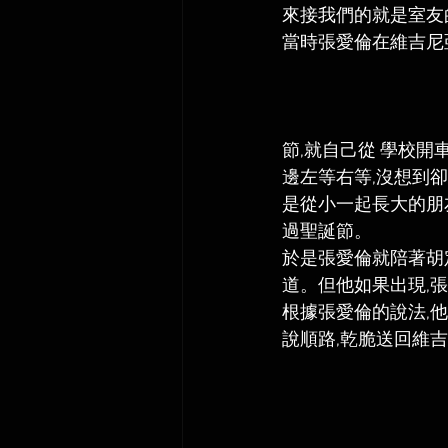
來接我們的就是室友
當時張愛倫在維吉尼
節,就自己從 學校開
邊左等右等,沒想到
是從小一起長大的朋
過聖誕節。  
於是張愛倫就陪著胡
道。但他如果出現,
根據張愛倫的說法,
說順路,乾脆送回維吉