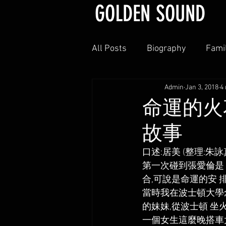
GOLDEN SOUND
All Posts
Biography
Fami
Admin
Jan 3, 2018
4
Tributes From Schoolmates
命運的火
故事
口述:居美 (整理:朱詠
第一次碰到張愛倫是 
合,可說是命運的安 排
當時我在波士頓大學
的妹妹,從波士頓 坐
一個女生這麼晚搭車太