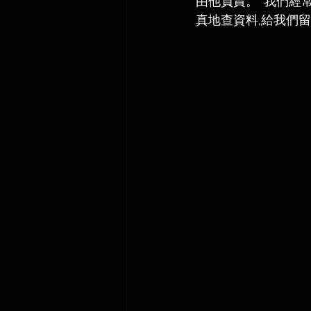
由他負責。  我們經
真地查資料,給我們留