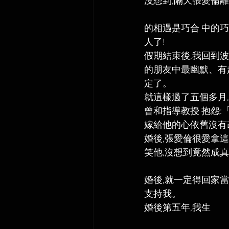
沒想到,隔天張愛倫離
的相遇是巧合 中的巧
人了!  
假期結束後,我回到
的朋友中最幽默、有
定了。  
就這樣過了五個多月,張
曾和指導教授 抱怨:
嫁給他的心依舊沒有
婚後,張愛倫很愛拿
笑他,沒想到竟然成真
婚後,就一定得回家
支持我。  
婚後第五年,我生